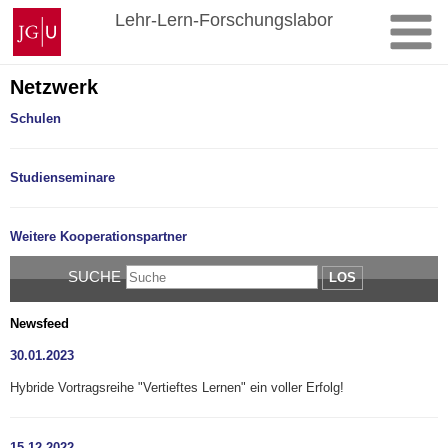
Zum
Johannes
Lehr-Lern-Forschungslabor
Inhalt
Gutenberg-
springen
Universität
Mainz
Netzwerk
Schulen
Studienseminare
Weitere Kooperationspartner
SUCHE
LOS
Newsfeed
30.01.2023
Hybride Vortragsreihe "Vertieftes Lernen" ein voller Erfolg!
15.12.2022